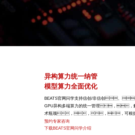
异构算力统一纳管
模型算力全面优化
BEATS官网问学支持信创/非信创、
GPU异构多端算力的统一管理，，
术瓶颈，，，，可根
型、、、芯片类型，
预约专家咨询
下载BEATS官网问学介绍
度，，，，提高关键核