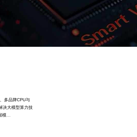
BEATS官网问学
智算基础设施
算力调度加速
智算中心
国内外主流模型一键调用
企业私有模型高效微调训练
、多品牌CPU与
提供40+基础大模型，，，，
解决大模型算力技
灵活选择开发应用，，尝试最佳实践效
据模
果。。BEATS官网问学提供完整私有模
，弹性调
集，，，，帮助企业定制专
预约专家咨询
下载BEATS官网问学介绍
心算力GPU使用
型，，解决模型应用准确率低的问